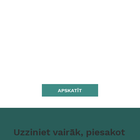
APSKATĪT
Uzziniet vairāk, piesakot