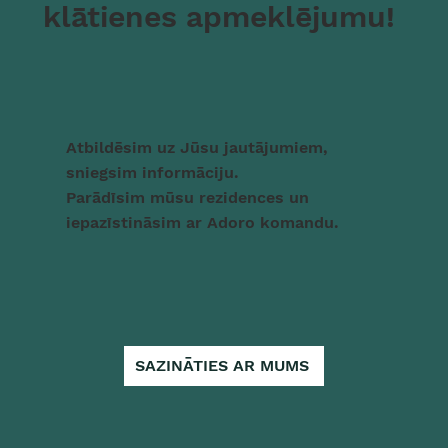
klātienes apmeklējumu!
Atbildēsim uz Jūsu jautājumiem,
sniegsim informāciju.
Parādīsim mūsu rezidences un
iepazīstināsim ar Adoro komandu.
SAZINĀTIES AR MUMS