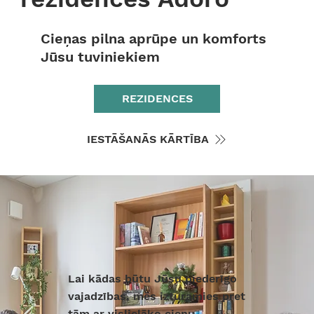
Cieņas pilna aprūpe un komforts
Jūsu tuviniekiem
REZIDENCES
IESTĀŠANĀS KĀRTĪBA
Lai kādas būtu Jūsu piederīgo
vajadzības, mēs izturamies pret
tām ar vislielāko cieņu.