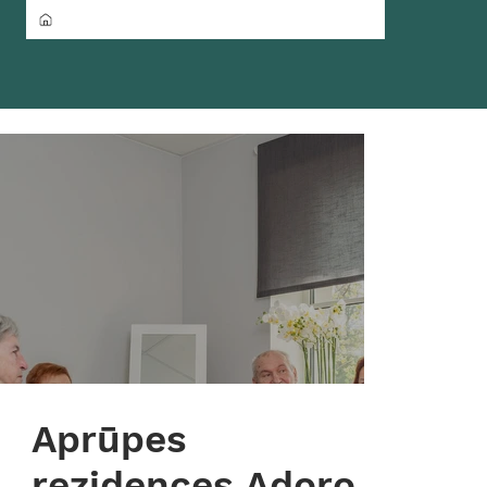
Aprūpes
rezidences Adoro