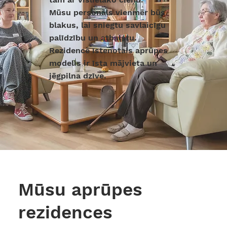
Mūsu personāls vienmēr būs
blakus, lai sniegtu savlaicīgu
palīdzību un atbalstu.
Rezidencē īstenotais aprūpes
modelis ir īsta mājvieta un
jēgpilna dzīve.
Mūsu aprūpes
rezidences