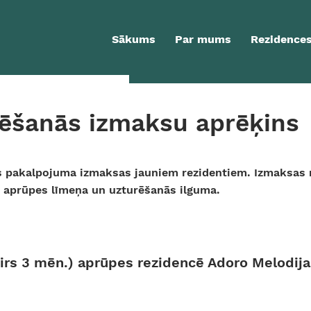
Sākums
Par mums
Rezidence
ēšanās izmaksu aprēķins
s pakalpojuma izmaksas jauniem rezidentiem. Izmaksas n
a aprūpes līmeņa un uzturēšanās ilguma.
(virs 3 mēn.) aprūpes rezidencē Adoro Melodija