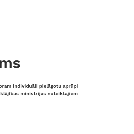
ums
oram individuāli pielāgotu aprūpi
klājības ministrijas noteiktajiem