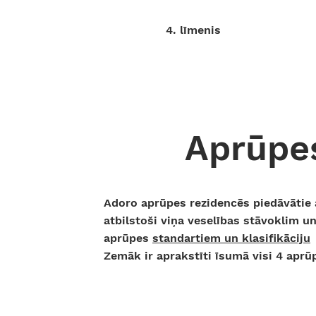
4. lī
menis
Aprūpe
Adoro aprūpes rezidencēs piedāvātie a
atbilstoši viņa veselības stāvoklim un
aprūpes
standartiem un klasifikāciju
Zemāk ir aprakstīti īsumā visi 4 aprū