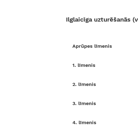
Ilglaicīga uzturēšanās 
Aprūpes līmenis
1. līmenis
2. lī
menis
3. lī
menis
4. lī
menis