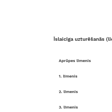
Īslaicīga uzturēšanās (
Aprūpes līmenis
1. līmenis
2. lī
menis
3. lī
menis