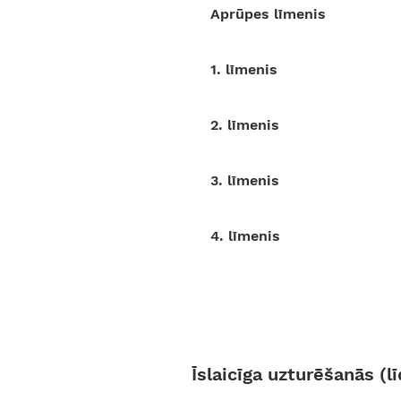
Aprūpes līmenis
1. līmenis
2. lī
menis
3. lī
menis
4. lī
menis
Īslaicīga uzturēšanās (